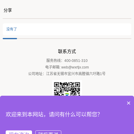
分享
没有了
密相气力输送系统
联系方式
服务热线：
400-0851-310
电子邮箱:
web@wxrtjx.com
公司地址：江苏省无锡市宜兴市高塍镇六圩路1号
×
欢迎来到本网站，请问有什么可以帮您？
( 微信扫一扫 )
版权所有 江苏瑞天粉体科技有限公司